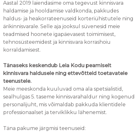
Aastal 2019 laiendasime oma tegevust kinnisvara
haldamise ja hooldamise valdkonda, pakkudes
haldus- ja heakorrateenuseid korteriühistutele ning
ärikinnisvarale. Selle aja jooksul süvenesid meie
teadmised hoonete igapäevasest toimimisest,
tehnosüsteemidest ja kinnisvara korrashoiu
korraldamisest.
Tänaseks keskendub Leia Kodu peamiselt
kinnisvara haldusele ning ettevõtteid toetavatele
teenustele.
Meie meeskonda kuuluvad oma ala spetsialistid,
sealhulgas 5. taseme kinnisvarahaldur ning kogenud
personalijuht, mis võimaldab pakkuda klientidele
professionaalset ja terviklikku lähenemist.
Täna pakume järgmisi teenuseid: