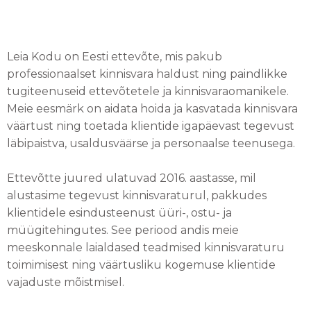
Leia Kodu on Eesti ettevõte, mis pakub
professionaalset kinnisvara haldust ning paindlikke
tugiteenuseid ettevõtetele ja kinnisvaraomanikele.
Meie eesmärk on aidata hoida ja kasvatada kinnisvara
väärtust ning toetada klientide igapäevast tegevust
läbipaistva, usaldusväärse ja personaalse teenusega.
Ettevõtte juured ulatuvad 2016. aastasse, mil
alustasime tegevust kinnisvaraturul, pakkudes
klientidele esindusteenust üüri-, ostu- ja
müügitehingutes. See periood andis meie
meeskonnale laialdased teadmised kinnisvaraturu
toimimisest ning väärtusliku kogemuse klientide
vajaduste mõistmisel.