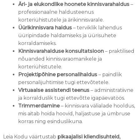
Äri- ja elukondlike hoonete kinnisvarahaldus
–
professionaalne haldusteenus
korteriühistutele ja ärikinnisvarale.
Üürikinnisvara haldus
– terviklik lahendus
üüripindade haldamiseks ja üürisuhete
korraldamiseks.
Kinnisvarahalduse konsultatsioon
– praktilised
nõuanded kinnisvaraomanikele ja
korteriühistutele.
Projektipõhine personalihaldus
– paindlik
personalijuhtimise tugi ettevõtetele.
Virtuaalse assistendi teenus
– administratiivne
ja korralduslik tugi ettevõtte igapäevatöös.
Trimmerdamine
– kinnisvara välialade hooldus,
mis aitab hoida hoovid, haljastuse ja ümbruse
korras ning esinduslikuna.
Leia Kodu väärtustab
pikaajalisi kliendisuhteid,