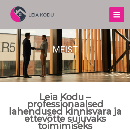
Skip
to
content
MEIST
Leia Kodu –
professionaalsed
lahendused kinnisvara ja
ettevõtte sujuvaks
toimimiseks